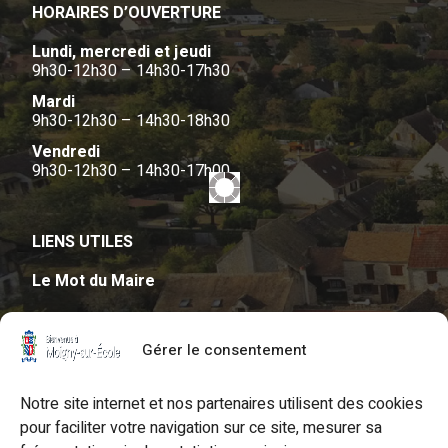
HORAIRES D’OUVERTURE
Lundi, mercredi et jeudi
9h30-12h30
–
14h30-17h30
Mardi
9h30-12h30
–
14h30-18h30
Vendredi
9h30-12h30
–
14h30-17h00
LIENS UTILES
Le Mot du Maire
Page Facebook Mairie de Moigny
Gérer le consentement
La CC2V
La médiathèque La Grange
Notre site internet et nos partenaires utilisent des cookies
pour faciliter votre navigation sur ce site, mesurer sa
Office du tourisme intercommunal