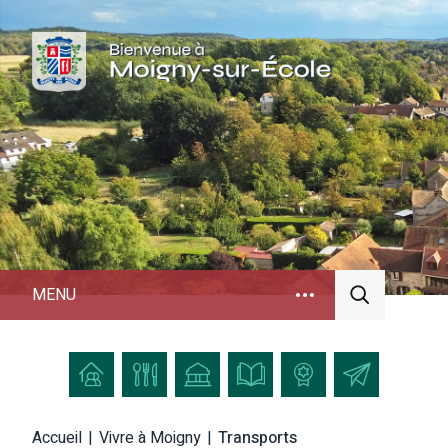
Aller au contenu
MENU
Famille
Menus
Equipe municipale
Bulletins municipaux
Labels
Contact
Accueil
|
Vivre à Moigny
|
Transports